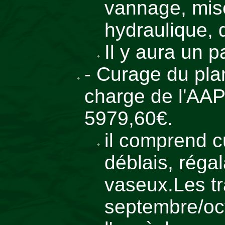
vannage, mis
hydraulique, 
Il y aura un
- Curage du plan
charge de l'AA
5979,60€.
il comprend c
déblais, réga
vaseux.Les t
septembre/oct