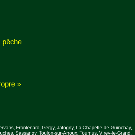
e pêche
ropre »
ervans, Frontenard, Gergy, Jalogny, La Chapelle-de-Guinchay,
ouches, Sassangy, Toulon-sur-Arroux, Tournus, Virey-le-Grand.