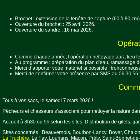
Brochet : extension de la fenêtre de capture (60 à 80 cm
Ouverture du brochet : 25 avril 2026.
Ouverture du sandre : 16 mai 2026.
Opérat
Comme chaque année, l'opération nettoyage aura lieu l
Au programme : préparation du plan d'eau, ramassage d
Merci d’apporter votre matériel si possible : tronçonneu
Merci de confirmer votre présence par SMS au 06 30 56 
Commun
Tous à vos sacs, le samedi 7 mars 2026 !
Pêcheurs et chasseurs s’associent pour nettoyer la nature dans
Accueil à 8h30 ou 9h selon les sites. Distribution de gilets, g
Sites concernés : Beauvernois, Bourbon-Lancy, Boyer, Chalon
La Truchère
, Le Fay, Louhans, Mâcon, Préty, Saint-Bonnet-de-