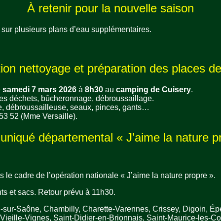
À retenir pour la nouvelle saison
) sur plusieurs plans d’eau supplémentaires.
ion nettoyage et préparation des places d
e
samedi 7 mars 2026
à
8h30
au
camping de Cuisery
.
es déchets, bûcheronnage, débroussaillage.
se, débroussailleuse, seaux, pinces, gants…
53 52 (Mme Versaille).
iqué départemental « J’aime la nature p
 le cadre de l’opération nationale « J’aime la nature propre ».
ants et sacs. Retour prévu à 11h30.
-sur-Saône, Chambilly, Charette-Varennes, Crissey, Digoin, Ép
Vieille-Vignes, Saint-Didier-en-Brionnais, Saint-Maurice-les-C